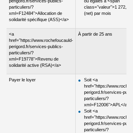
perigord.fr/services-publics-
ou égales à <span
particuliers/?
class="valeur">1 272,16
xml=F12484">Allocation de
(net) par mois
solidarité spécifique (ASS)</a>
<a
À partir de 25 ans
href="https://www.rochefoucauld-
perigord.fr/services-publics-
particuliers/?
xml=F19778">Revenu de
solidarité active (RSA)</a>
Payer le loyer
Soit <a
href="https://www.rochef
perigord.fr/services-publi
particuliers/?
xml=F12006">APL</a>
Soit <a
href="https://www.rochef
perigord.fr/services-publi
particuliers/?