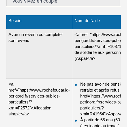
Vous vivez en couple
Besoin
Nom de l'aide
Avoir un revenu ou compléter
<a href="https://www.rochef
son revenu
perigord.fr/services-publics-
particuliers/?xml=F16871">A
de solidarité aux personnes
(Aspa)</a>
<a
Ne pas avoir de pension 
href="https://www.rochefoucauld-
retraite et après refus de 
perigord.fr/services-publics-
href="https://www.rochef
particuliers/?
perigord.fr/services-publi
xml=F2572">Allocation
particuliers/?
simple</a>
xml=R41954">Aspa</a>
À partir de 65 ans (60 an
êtes inapte au travail)