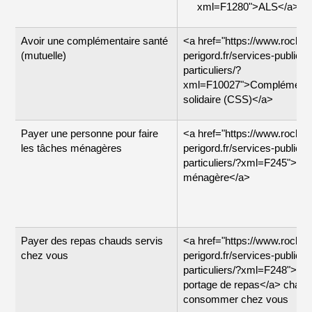
xml=F1280">ALS</a>
Avoir une complémentaire santé
<a href="https://www.rochef
(mutuelle)
perigord.fr/services-publics-
particuliers/?
xml=F10027">Complémentai
solidaire (CSS)</a>
Payer une personne pour faire
<a href="https://www.rochef
les tâches ménagères
perigord.fr/services-publics-
particuliers/?xml=F245">Ai
ménagère</a>
Payer des repas chauds servis
<a href="https://www.rochef
chez vous
perigord.fr/services-publics-
particuliers/?xml=F248">Ai
portage de repas</a> chaud
consommer chez vous