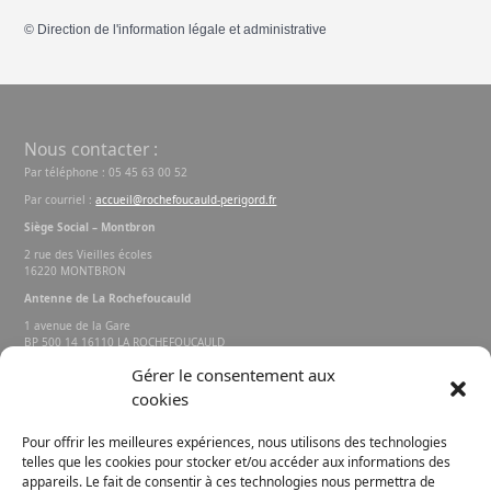
©
Direction de l'information légale et administrative
Nous contacter :
Par téléphone : 05 45 63 00 52
Par courriel :
accueil@rochefoucauld-perigord.fr
Siège Social – Montbron
2 rue des Vieilles écoles
16220 MONTBRON
Antenne de La Rochefoucauld
1 avenue de la Gare
BP 500 14 16110 LA ROCHEFOUCAULD
EN ANGOUMOIS
Gérer le consentement aux
cookies
Rechercher sur le site
Pour offrir les meilleures expériences, nous utilisons des technologies
telles que les cookies pour stocker et/ou accéder aux informations des
appareils. Le fait de consentir à ces technologies nous permettra de