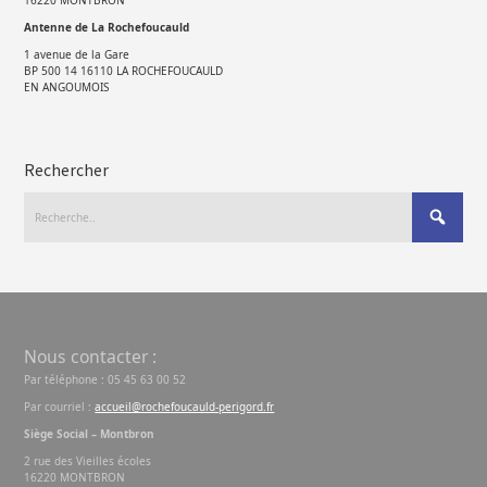
Antenne de La Rochefoucauld
1 avenue de la Gare
BP 500 14 16110 LA ROCHEFOUCAULD
EN ANGOUMOIS
Rechercher
Nous contacter :
Par téléphone : 05 45 63 00 52
Par courriel :
accueil@rochefoucauld-perigord.fr
Siège Social – Montbron
2 rue des Vieilles écoles
16220 MONTBRON