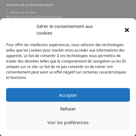
Antenne de La Rochefoucauld
1 avenue de la Gare
BP 500 14 16110 LA ROCHEFOUCAULD
EN ANGOUMOIS
Gérer le consentement aux
cookies
Rechercher sur le site
Pour offrir les meilleures expériences, nous utilisons des technologies
telles que les cookies pour stocker et/ou accéder aux informations des
appareils. Le fait de consentir à ces technologies nous permettra de
traiter des données telles que le comportement de navigation ou les ID
uniques sur ce site. Le fait de ne pas consentir ou de retirer son
consentement peut avoir un effet négatif sur certaines caractéristiques
et fonctions.
FACEBOOK
INSTAGRAM
Accepter
E-MAIL
Refuser
Voir les préférences
Mentions légales
© 2019 La Rochefoucauld Porte du Périgord.