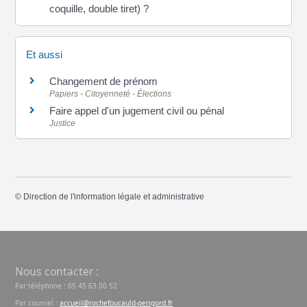
coquille, double tiret) ?
Et aussi
Changement de prénom
Papiers - Citoyenneté - Élections
Faire appel d'un jugement civil ou pénal
Justice
©
Direction de l'information légale et administrative
Nous contacter :
Par téléphone : 05 45 63 00 52
Par courriel :
accueil@rochefoucauld-perigord.fr