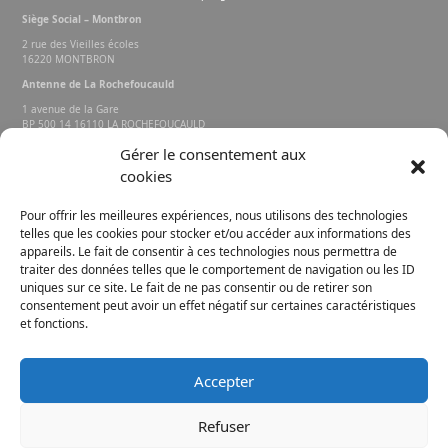
Siège Social – Montbron
2 rue des Vieilles écoles
16220 MONTBRON
Antenne de La Rochefoucauld
1 avenue de la Gare
BP 500 14 16110 LA ROCHEFOUCAULD
EN ANGOUMOIS
Gérer le consentement aux
cookies
Rechercher sur le site
Pour offrir les meilleures expériences, nous utilisons des technologies
telles que les cookies pour stocker et/ou accéder aux informations des
appareils. Le fait de consentir à ces technologies nous permettra de
traiter des données telles que le comportement de navigation ou les ID
uniques sur ce site. Le fait de ne pas consentir ou de retirer son
consentement peut avoir un effet négatif sur certaines caractéristiques
et fonctions.
FACEBOOK
INSTAGRAM
Accepter
E-MAIL
Refuser