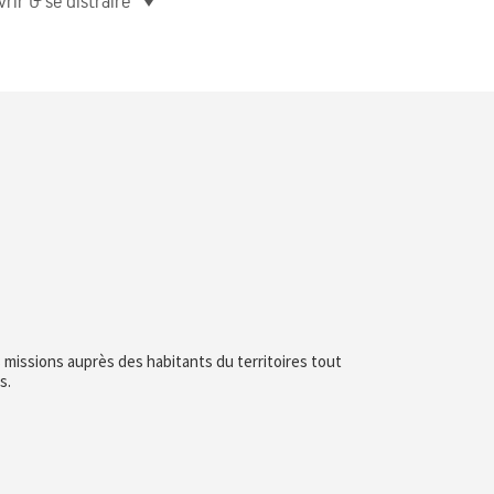
rir & se distraire
 missions auprès des habitants du territoires tout
s.