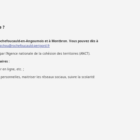
e ?
chefoucauld-en-Angoumois et à Montbron. Vous pouvez dès à
uichou@rochefoucauld-perigord.fr
par l’Agence nationale de la cohésion des territoires (ANCT).
ires :
 en ligne, etc. ;
personnelles, maitriser les réseaux sociaux, suivre la scolarité