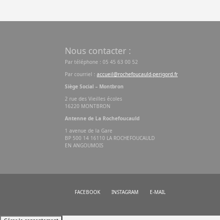
Nous contacter :
Par téléphone : 05 45 63 00 52
Par courriel :
accueil@rochefoucauld-perigord.fr
Siège Social – Montbron
2 rue des Vieilles écoles
16220 MONTBRON
Antenne de La Rochefoucauld
1 avenue de la Gare
BP 500 14 16110 LA ROCHEFOUCAULD
EN ANGOUMOIS
FACEBOOK
INSTAGRAM
E-MAIL