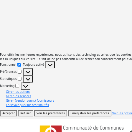
Pour offrir les meilleures expériences, nous utilisons des technologies telles que les cooki
les ID uniques sur ce site. Le fait de ne pas consentir ou de retirer son consentement peut av
Fonctionnel
Toujours activé
Fonctionnel
Préférences
Préférences
Statistiques
Statistiques
Marketing
Marketing
Gérer les options
Gérer les services
Gérer {vendor_count} fournisseurs
En savoir plus sur ces finalités
Accepter
Refuser
Voir les préférences
Enregistrer les préférences
Voir les préf