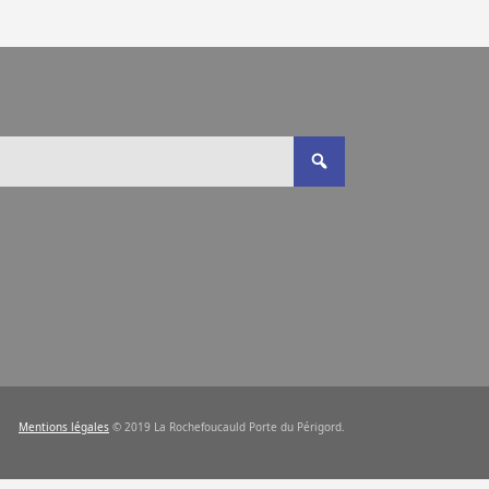
Mentions légales
© 2019 La Rochefoucauld Porte du Périgord.