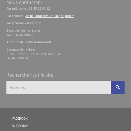
Nous contacter :
Par téléphone : 05 45 63 00 52
Par courriel :
accueil@rochefoucauld-perigord.fr
Siège Social – Montbron
2 rue des Vieilles écoles
16220 MONTBRON
Antenne de La Rochefoucauld
1 avenue de la Gare
BP 500 14 16110 LA ROCHEFOUCAULD
EN ANGOUMOIS
Rechercher sur le site
FACEBOOK
INSTAGRAM