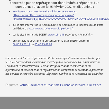
concernés par ce repérage sont donc invités à répondre à un
questionnaire, avant le 25 Février 2022, et disponible :
en cliquant sur « questionnaire » à l’adresse suivante :
https://forms.office.com/Pages/ResponsePage.aspx?
id=DQSIkWdsW0yxEjajBLZtrQAAAAAAAAAAAAO__SANHMNUQVhESVQ5V0lRREpPVzA
sur le site internet de La Communauté de Communes La Rochefoucauld Porte
du Périgord :
https://www.rochefoucauld-perigord.fr
sur le site internet de SOLIHA
www.soliha16
(rubrique : « Actualités»)
en contactant directement un conseiller habitat SOLIHA Charente
06.85.99.57.17
ou
05.45.95.62.02
Les données et les renseignements collectés via ce questionnaire seront traités par
SOLIHA Charente dans le cadre d’un marché public conclu avec La Communauté de
Communes La Rochefoucauld Porte du Périgord et dans le respect de la loi
Informatique et Libertés et de la réglementation européenne concernant la protection
des données à caractère personnel (Règlement Général de la Protection des Données)
Étiquettes :
Actus
,
Documents d'urbanisme Ex-Bandiat-Tardoire
,
plui_ex_scp